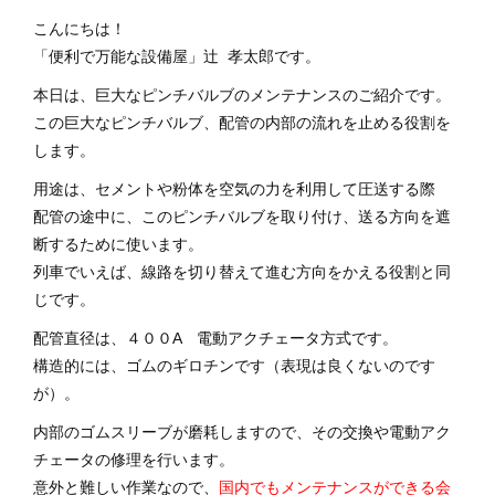
こんにちは！
「便利で万能な設備屋」辻 孝太郎です。
本日は、
巨大なピンチバルブ
のメンテナンスのご紹介です。
この巨大なピンチバルブ、
配管の内部の流れを止める役割
を
します。
用途は、セメントや粉体
を空気の力を利用して圧送する際
配管の途中に、このピンチバルブを取り付け、
送る方向を遮
断
するために使います。
列車でいえば、線路を切り替えて進む方向をかえる役割と同
じです。
配管直径は、４００A 電動アクチェータ方式です。
構造的には、ゴムのギロチンです（表現は良くないのです
が）。
内部のゴムスリーブが磨耗
しますので、その交換や
電動アク
チェータ
の修理を行います。
意外と難しい作業なので、
国内でもメンテナンスができる会