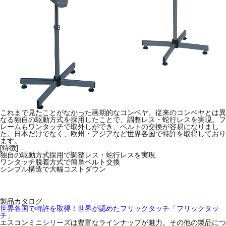
これまで見たことがなかった画期的なコンベヤ。従来のコンベヤとは異
なる独自の駆動方式を採用したことで、調整レス・蛇行レスを実現。フ
レームもワンタッチで取外しができ、ベルトの交換が容易になりまし
た。日本だけでなく、欧州・アジアなど世界各国で特許を取得しており
ます。
[特徴]
独自の駆動方式採用で調整レス・蛇行レスを実現
ワンタッチ脱着方式で簡単ベルト交換
シンプル構造で大幅コストダウン
製品カタログ
世界各国で特許を取得！世界が認めたフリックタッチ「フリックタッ
チ」
エスコンミニシリーズは豊富なラインナップが魅力。その他の製品につ