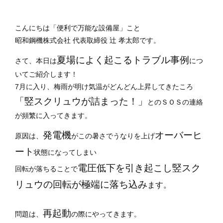
こんにちは「便利で万能な設備屋」こと
昭和鋼機株式会社 代表取締役 辻 孝太郎です。
夏場によく起こるトラブル事例
さて、本日は
につ
いてご紹介します！
7月に入り、梅雨が明け気温がどんどん上昇してきたころ
「竪スクリュウが詰まった！」
とのＳＯＳの連絡
が頻繁に入ってきます。
発電機
オーバーヒ
原因は、
がこの暑さでうなりを上げ
ート
状態になってしまい
電圧低下を引き起こし竪
スク
回転が落ちることで
リュウの回転が極端に落ち込み
ます。
再起動
問題は、
の際にやってきます。