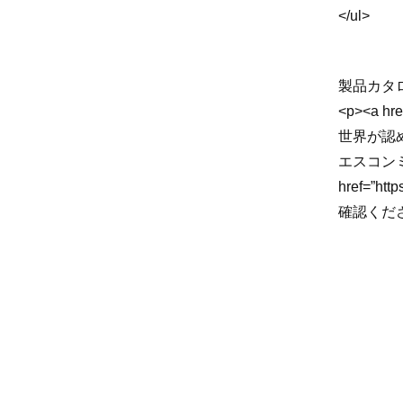
</ul>
製品カタ
<p><a hr
世界が認め
エスコン
href=”htt
確認くだ