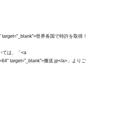
f/60.pdf” target=”_blank”>世界各国で特許を取得！
ては、「<a
page=64″ target=”_blank”>搬送.jp</a>」よりご