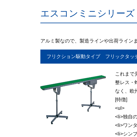
エスコンミニシリーズ
アルミ製なので、製造ラインや出荷ライン
フリクション駆動タイプ フリックタッ
これまで
整レス・
なく、欧
[特徴]
<ul>
<li>独
<li>ワ
<li>シ